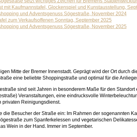
Sögestraße setzt wichtiges Zeichen für Bremens Stadtentwicklu
st mit Kaufmannstafel, Glockenspiel und Kunstausstellung, Se
sshopping und Adventsgenuss Sögestraße, November 2024
afel zum Verkaufsoffenen Sonntag, September 2025
sshopping und Adventsgenuss Sögestraße, November 2025
igen Mitte der Bremer Innenstadt. Geprägt wird der Ort durch d
straße eine beliebte Shoppingstraße und optimal für die Anlieger
straße sind seit Jahren in besonderem Maße für den Standort en
traße) Veranstaltungen, eine eindrucksvolle Winterbeleucht
 privaten Reinigungsdienst.
aße die Besucher der Straße ein: Im Rahmen der sogenannten 
 Sögestraße zum Spanferkelessen und vegetarischen Delikatess
las Wein in der Hand. Immer im September.