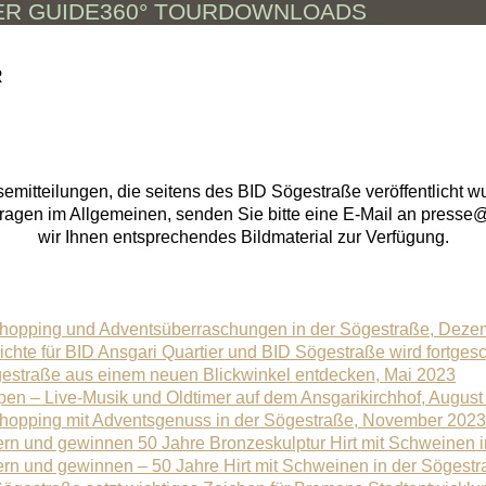
ER GUIDE
360° TOUR
DOWNLOADS
R
ssemitteilungen, die seitens des BID Sögestraße veröffentlicht 
ragen im Allgemeinen, senden Sie bitte eine E-Mail an presse@
wir Ihnen entsprechendes Bildmaterial zur Verfügung.
shopping und Adventsüberraschungen in der Sögestraße, Deze
ichte für BID Ansgari Quartier und BID Sögestraße wird fortge
gestraße aus einem neuen Blickwinkel entdecken, Mai 2023
pen – Live-Musik und Oldtimer auf dem Ansgarikirchhof, August
shopping mit Adventsgenuss in der Sögestraße, November 2023
ern und gewinnen 50 Jahre Bronzeskulptur Hirt mit Schweinen 
ern und gewinnen – 50 Jahre Hirt mit Schweinen in der Sögest